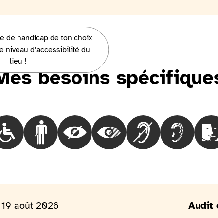
pe de handicap de ton choix
ut vous parler !
e niveau d’accessibilité du
lieu !
Mes besoins spécifique
Choisir le besoinLes personnes en fauteuil roulant
Choisir le besoinLes personnes marchant difficilem
Choisir le besoinLes personnes aveugles
Choisir le besoinLes personnes
Choisir le besoinLes
Choisir le 
Ch
 19 août 2026
Audit 