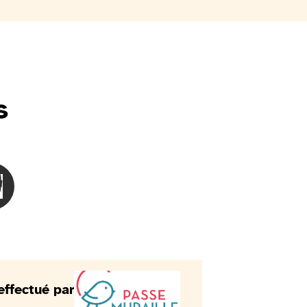
s
ent
 malvoyantes
 personnes sourdes
besoinLes personnes malentendantes
oisir le besoinLes personnes avec des difficultés de compréh
effectué par