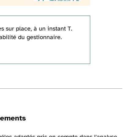
s sur place, à un instant T.
abilité du gestionnaire.
gements
vélos adaptés pris en compte dans l'analyse
rie d'image
Voir la galerie d'image
Vo