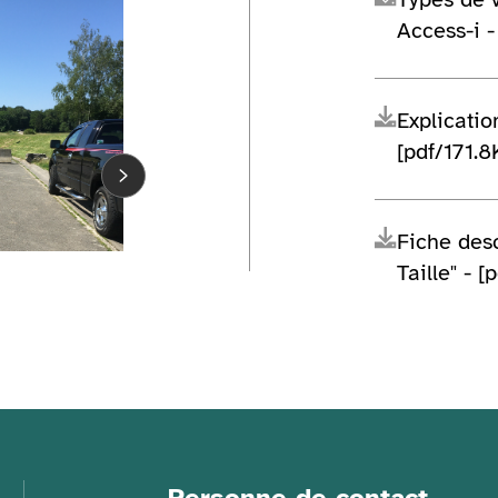
Access-i -
Explicatio
[pdf/171.8
Fiche desc
Taille" - [