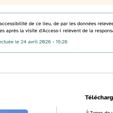
accessibilité de ce lieu, de par les données relevée
s après la visite d'Access-i relèvent de la respons
ectuée le 24 avril 2026 - 15:26
Téléchar
ge
Voir la galerie d'image
Types de 
Voir la gale