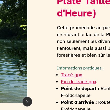
Plate Taill
d'Heure)
Cette promenade au parc
ceinturant le lac de la P
non seulement les divers
l’entourent, mais aussi 
forestières et bien sûr le
Informations pratiques :
Tracé gpx
.
Fin du tracé gpx
.
Point de départ :
Rout
Froidchapelle
Point d'arrivée :
Route
Froidchapelle