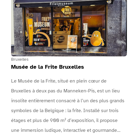
… : Une arche permet d'identifier l'entrée de
l'événement.Un point info est présent près des
entrées.Des zones sanitaires sont à disposition.Des
points d'eau sont mis à disposition.Une vidéo en
langue des signes réalisée par Surdimobil, présente
l'événement sur le site internet de l'événement
Bruxelles
Musée de la Frite Bruxelles
Le Musée de la Frite, situé en plein cœur de
Bruxelles à deux pas du Manneken-Pis, est un lieu
insolite entièrement consacré à l’un des plus grands
symboles de la Belgique : la frite. Installé sur trois
étages et plus de 900 m² d’exposition, il propose
une immersion ludique, interactive et gourmande