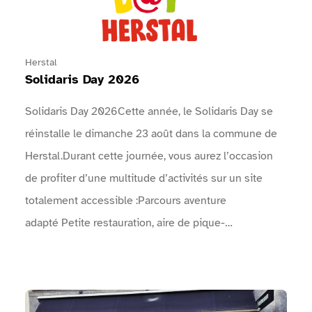
Herstal
Solidaris Day 2026
Solidaris Day 2026Cette année, le Solidaris Day se
réinstalle le dimanche 23 août dans la commune de
Herstal.Durant cette journée, vous aurez l’occasion
de profiter d’une multitude d’activités sur un site
totalement accessible :Parcours aventure
adapté Petite restauration, aire de pique-
nique Spectacles de rue Concerts Animations
artistiques, …Venez faire la fête avec nous le
dimanche 23 août ! Vous ne serez pas déçus !Le
Voir Musée de la Frite Bruxelles
programme complet des concerts, animations, sports,