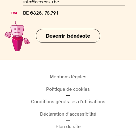
Adresse mail
info@access-i.be
prix d’entrée, avec plusieurs sauces au choix.Ouvert
tous les jours de 10h à 18h, le musée offre une
Numéro de TVA
BE 0826.178.791
expérience à la fois éducative, gourmande et
divertissante, idéale pour les familles, les touristes et
Devenir bénévole
tous les amoureux du patrimoine culinaire belge.
Mentions légales
Politique de cookies
Conditions générales d’utilisations
Déclaration d’accessibilité
Plan du site