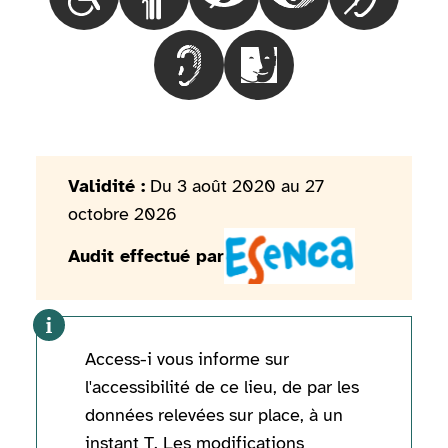
Choisir le besoinLes personnes en fauteuil roulant
Choisir le besoinLes personnes marchant 
Choisir le besoinLes personnes
Choisir le besoinLes
Choisir le 
Choisir le besoinLes personnes mal
Choisir le besoinLes pers
Validité :
Du 3 août 2020 au 27
octobre 2026
Audit effectué par
Access-i vous informe sur
l'accessibilité de ce lieu, de par les
données relevées sur place, à un
instant T. Les modifications