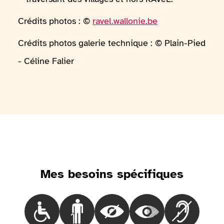
Crédits photos : ©
ravel.wallonie.be
Crédits photos galerie technique : © Plain-Pied
- Céline Falier
Mes besoins spécifiques
Choisir le besoinLes personnes en fauteuil roulant
Choisir le besoinLes personnes marchant 
Choisir le besoinLes personnes
Choisir le besoinLes
Choisir le 