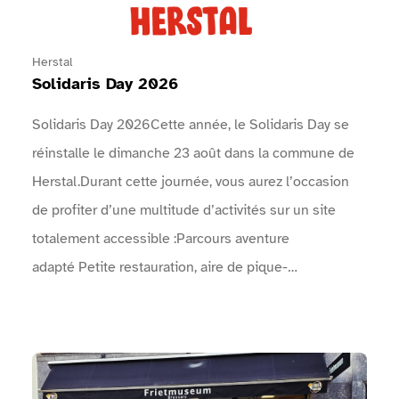
Herstal
Solidaris Day 2026
Solidaris Day 2026Cette année, le Solidaris Day se
réinstalle le dimanche 23 août dans la commune de
Herstal.Durant cette journée, vous aurez l’occasion
de profiter d’une multitude d’activités sur un site
totalement accessible :Parcours aventure
adapté Petite restauration, aire de pique-
nique Spectacles de rue Concerts Animations
artistiques, …Venez faire la fête avec nous le
dimanche 23 août ! Vous ne serez pas déçus !Le
Voir Musée de la Frite Bruxelles
programme complet des concerts, animations, sports,