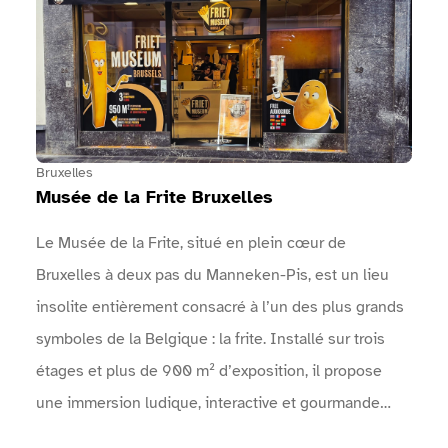
… : Une arche permet d'identifier l'entrée de
l'événement.Un point info est présent près des
entrées.Des zones sanitaires sont à disposition.Des
points d'eau sont mis à disposition.Une vidéo en
langue des signes réalisée par Surdimobil, présente
l'événement sur le site internet de l'événement
Bruxelles
Musée de la Frite Bruxelles
Le Musée de la Frite, situé en plein cœur de
Bruxelles à deux pas du Manneken-Pis, est un lieu
insolite entièrement consacré à l’un des plus grands
symboles de la Belgique : la frite. Installé sur trois
étages et plus de 900 m² d’exposition, il propose
une immersion ludique, interactive et gourmande
dans l’histoire fascinante de la pomme de terre et de