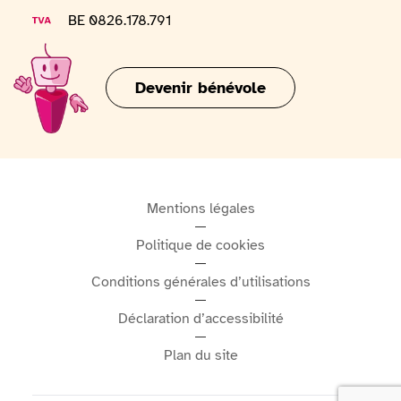
tous les jours de 10h à 18h, le musée offre une
Numéro de TVA
BE 0826.178.791
expérience à la fois éducative, gourmande et
divertissante, idéale pour les familles, les touristes et
Devenir bénévole
tous les amoureux du patrimoine culinaire belge.
Mentions légales
Politique de cookies
Conditions générales d’utilisations
Déclaration d’accessibilité
Plan du site