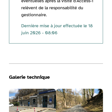
éventuelles après la visite d'Access-i
relèvent de la responsabilité du
gestionnaire.
Dernière mise à jour effectuée le 18
juin 2026 - 08:06
Informations techniques
Galerie technique
Voir la galerie d'image
Voir la galerie d'image
Voir 