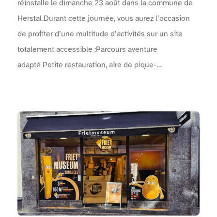
réinstalle le dimanche 23 août dans la commune de
Herstal.Durant cette journée, vous aurez l’occasion
de profiter d’une multitude d’activités sur un site
totalement accessible :Parcours aventure
adapté Petite restauration, aire de pique-
nique Spectacles de rue Concerts Animations
artistiques, …Venez faire la fête avec nous le
dimanche 23 août ! Vous ne serez pas déçus !Le
Voir Musée de la Frite Bruxelles
programme complet des concerts, animations, sports,
… : Une arche permet d'identifier l'entrée de
l'événement.Un point info est présent près des
entrées.Des zones sanitaires sont à disposition.Des
points d'eau sont mis à disposition.Une vidéo en
langue des signes réalisée par Surdimobil, présente