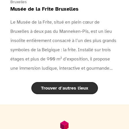
l'événement sur le site internet de l'événement
Bruxelles
Musée de la Frite Bruxelles
Le Musée de la Frite, situé en plein cœur de
Bruxelles à deux pas du Manneken-Pis, est un lieu
insolite entièrement consacré à l’un des plus grands
symboles de la Belgique : la frite. Installé sur trois
étages et plus de 900 m² d’exposition, il propose
une immersion ludique, interactive et gourmande
dans l’histoire fascinante de la pomme de terre et de
la célèbre frite belge.À travers des expositions
Trouver d'autres lieux
modernes, des objets historiques, des films, des quiz
interactifs et un audioguide disponible en 11 langues,
les visiteurs découvrent l’origine de la pomme de
terre, son arrivée en Europe, l’évolution de la frite à
Pied de page
Informations générales