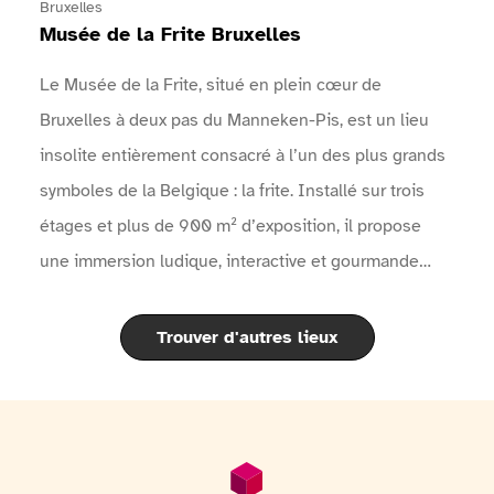
l'événement sur le site internet de l'événement
Bruxelles
Musée de la Frite Bruxelles
Le Musée de la Frite, situé en plein cœur de
Bruxelles à deux pas du Manneken-Pis, est un lieu
insolite entièrement consacré à l’un des plus grands
symboles de la Belgique : la frite. Installé sur trois
étages et plus de 900 m² d’exposition, il propose
une immersion ludique, interactive et gourmande
dans l’histoire fascinante de la pomme de terre et de
la célèbre frite belge.À travers des expositions
Trouver d'autres lieux
modernes, des objets historiques, des films, des quiz
interactifs et un audioguide disponible en 11 langues,
les visiteurs découvrent l’origine de la pomme de
terre, son arrivée en Europe, l’évolution de la frite à
Pied de page
Informations générales