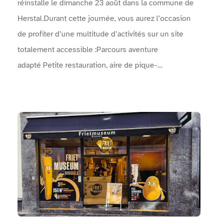
réinstalle le dimanche 23 août dans la commune de
Herstal.Durant cette journée, vous aurez l’occasion
de profiter d’une multitude d’activités sur un site
totalement accessible :Parcours aventure
adapté Petite restauration, aire de pique-
nique Spectacles de rue Concerts Animations
artistiques, …Venez faire la fête avec nous le
dimanche 23 août ! Vous ne serez pas déçus !Le
Voir Musée de la Frite Bruxelles
programme complet des concerts, animations, sports,
… : Une arche permet d'identifier l'entrée de
l'événement.Un point info est présent près des
entrées.Des zones sanitaires sont à disposition.Des
points d'eau sont mis à disposition.Une vidéo en
langue des signes réalisée par Surdimobil, présente