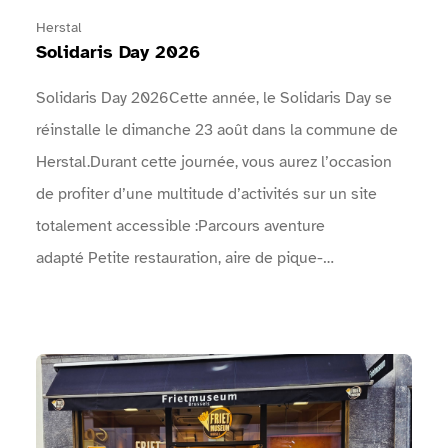
Herstal
Solidaris Day 2026
Solidaris Day 2026Cette année, le Solidaris Day se
réinstalle le dimanche 23 août dans la commune de
Herstal.Durant cette journée, vous aurez l’occasion
de profiter d’une multitude d’activités sur un site
totalement accessible :Parcours aventure
adapté Petite restauration, aire de pique-
nique Spectacles de rue Concerts Animations
artistiques, …Venez faire la fête avec nous le
dimanche 23 août ! Vous ne serez pas déçus !Le
Voir Musée de la Frite Bruxelles
programme complet des concerts, animations, sports,
… : Une arche permet d'identifier l'entrée de