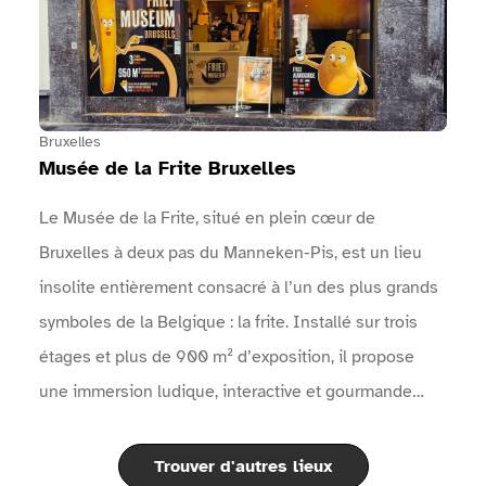
l'événement.Un point info est présent près des
entrées.Des zones sanitaires sont à disposition.Des
points d'eau sont mis à disposition.Une vidéo en
langue des signes réalisée par Surdimobil, présente
l'événement sur le site internet de l'événement
Bruxelles
Musée de la Frite Bruxelles
Le Musée de la Frite, situé en plein cœur de
Bruxelles à deux pas du Manneken-Pis, est un lieu
insolite entièrement consacré à l’un des plus grands
symboles de la Belgique : la frite. Installé sur trois
étages et plus de 900 m² d’exposition, il propose
une immersion ludique, interactive et gourmande
dans l’histoire fascinante de la pomme de terre et de
la célèbre frite belge.À travers des expositions
Trouver d'autres lieux