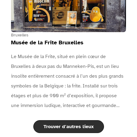
entrées.Des zones sanitaires sont à disposition.Des
points d'eau sont mis à disposition.Une vidéo en
langue des signes réalisée par Surdimobil, présente
l'événement sur le site internet de l'événement
Bruxelles
Musée de la Frite Bruxelles
Le Musée de la Frite, situé en plein cœur de
Bruxelles à deux pas du Manneken-Pis, est un lieu
insolite entièrement consacré à l’un des plus grands
symboles de la Belgique : la frite. Installé sur trois
étages et plus de 900 m² d’exposition, il propose
une immersion ludique, interactive et gourmande
dans l’histoire fascinante de la pomme de terre et de
la célèbre frite belge.À travers des expositions
Trouver d'autres lieux
modernes, des objets historiques, des films, des quiz