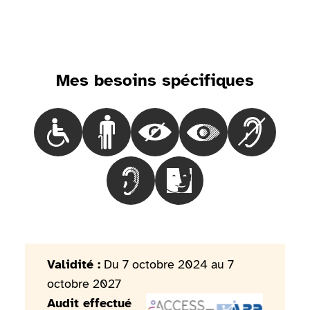
Mes besoins spécifiques
Choisir le besoinLes personnes en fauteuil roulant
Choisir le besoinLes personnes marchant 
Choisir le besoinLes personnes
Choisir le besoinLes
Choisir le 
Choisir le besoinLes personnes mal
Choisir le besoinLes pers
Validité :
Du 7 octobre 2024 au 7
octobre 2027
Audit effectué