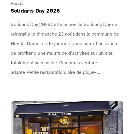
Herstal
Solidaris Day 2026
Solidaris Day 2026Cette année, le Solidaris Day se
réinstalle le dimanche 23 août dans la commune de
Herstal.Durant cette journée, vous aurez l’occasion
de profiter d’une multitude d’activités sur un site
totalement accessible :Parcours aventure
adapté Petite restauration, aire de pique-
nique Spectacles de rue Concerts Animations
artistiques, …Venez faire la fête avec nous le
dimanche 23 août ! Vous ne serez pas déçus !Le
Voir Musée de la Frite Bruxelles
programme complet des concerts, animations, sports,
… : Une arche permet d'identifier l'entrée de
l'événement.Un point info est présent près des