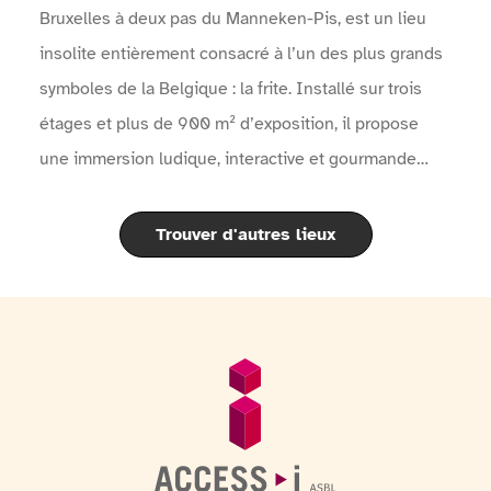
Bruxelles à deux pas du Manneken-Pis, est un lieu
insolite entièrement consacré à l’un des plus grands
symboles de la Belgique : la frite. Installé sur trois
étages et plus de 900 m² d’exposition, il propose
une immersion ludique, interactive et gourmande
dans l’histoire fascinante de la pomme de terre et de
la célèbre frite belge.À travers des expositions
Trouver d'autres lieux
modernes, des objets historiques, des films, des quiz
interactifs et un audioguide disponible en 11 langues,
les visiteurs découvrent l’origine de la pomme de
terre, son arrivée en Europe, l’évolution de la frite à
Pied de page
Informations générales
travers les siècles ainsi que les secrets de sa cuisson
parfaite selon la tradition belge : la fameuse double
cuisson.Le musée met également en lumière la place