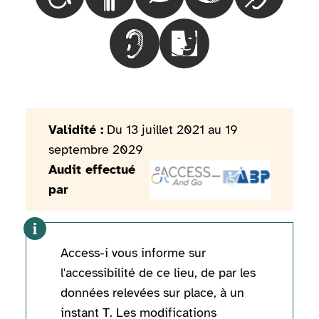
Choisir le besoinLes personnes en fauteuil roulant
Choisir le besoinLes personnes marchant 
Choisir le besoinLes personnes
Choisir le besoinLes
Choisir le 
Choisir le besoinLes personnes mal
Choisir le besoinLes pers
Validité :
Du 13 juillet 2021 au 19
septembre 2029
Audit effectué
par
Access-i vous informe sur
l'accessibilité de ce lieu, de par les
données relevées sur place, à un
instant T. Les modifications