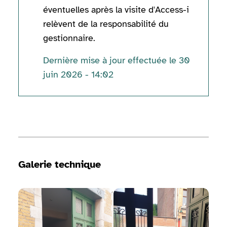
éventuelles après la visite d'Access-i
relèvent de la responsabilité du
gestionnaire.
Dernière mise à jour effectuée le 30
juin 2026 - 14:02
Informations techniques
Galerie technique
Voir la galerie d'image
Voir la galerie d'image
Voir 