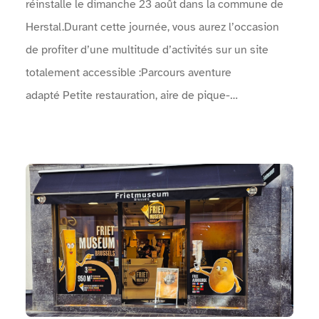
réinstalle le dimanche 23 août dans la commune de
Herstal.Durant cette journée, vous aurez l’occasion
de profiter d’une multitude d’activités sur un site
totalement accessible :Parcours aventure
adapté Petite restauration, aire de pique-
nique Spectacles de rue Concerts Animations
artistiques, …Venez faire la fête avec nous le
dimanche 23 août ! Vous ne serez pas déçus !Le
Voir Musée de la Frite Bruxelles
programme complet des concerts, animations, sports,
… : Une arche permet d'identifier l'entrée de
l'événement.Un point info est présent près des
entrées.Des zones sanitaires sont à disposition.Des
points d'eau sont mis à disposition.Une vidéo en
langue des signes réalisée par Surdimobil, présente