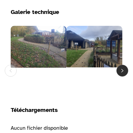
Galerie technique
Voir la galerie d'image
Voir la galerie d'image
Voir 
Téléchargements
Aucun fichier disponible