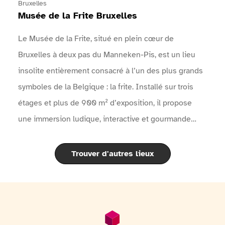
l'événement sur le site internet de l'événement
Bruxelles
Musée de la Frite Bruxelles
Le Musée de la Frite, situé en plein cœur de
Bruxelles à deux pas du Manneken-Pis, est un lieu
insolite entièrement consacré à l’un des plus grands
symboles de la Belgique : la frite. Installé sur trois
étages et plus de 900 m² d’exposition, il propose
une immersion ludique, interactive et gourmande
dans l’histoire fascinante de la pomme de terre et de
la célèbre frite belge.À travers des expositions
Trouver d'autres lieux
modernes, des objets historiques, des films, des quiz
interactifs et un audioguide disponible en 11 langues,
les visiteurs découvrent l’origine de la pomme de
terre, son arrivée en Europe, l’évolution de la frite à
Pied de page
Informations générales