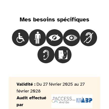
Mes besoins spécifiques
Choisir le besoinLes personnes en fauteuil roulant
Choisir le besoinLes personnes marchant 
Choisir le besoinLes personnes
Choisir le besoinLes
Choisir le 
Choisir le besoinLes personnes mal
Choisir le besoinLes pers
Validité :
Du 27 février 2025 au 27
février 2028
Audit effectué
par