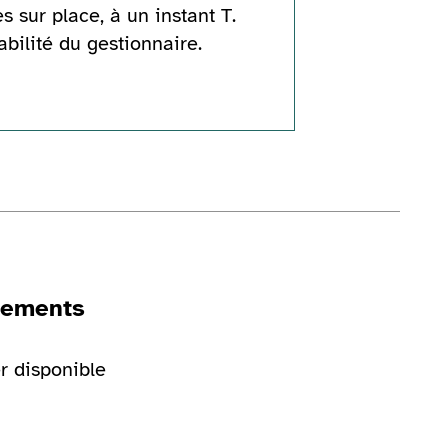
s sur place, à un instant T.
abilité du gestionnaire.
gements
r disponible
rie d'image
Voir la galerie d'image
Vo