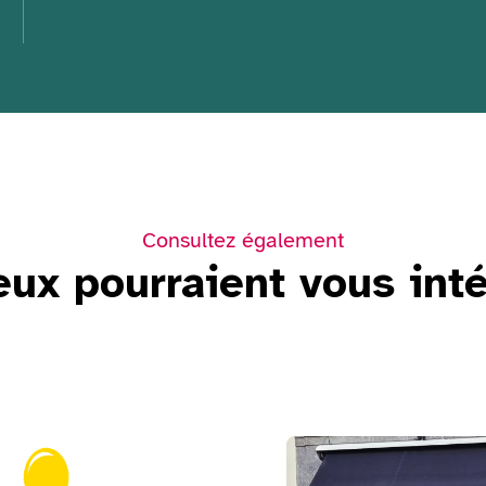
Consultez également
eux pourraient vous int
Voir Musée de la Frite Bru