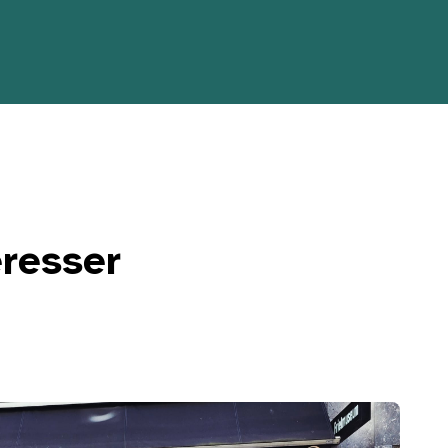
éresser
xelles