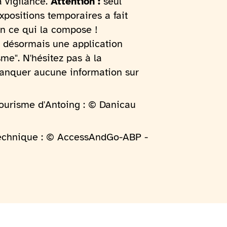
a vigilance.
Attention :
seul
expositions temporaires a fait
non ce qui la compose !
a désormais une application
me". N'hésitez pas à la
anquer aucune information sur
Tourisme d'Antoing : © Danicau
 technique : © AccessAndGo-ABP -