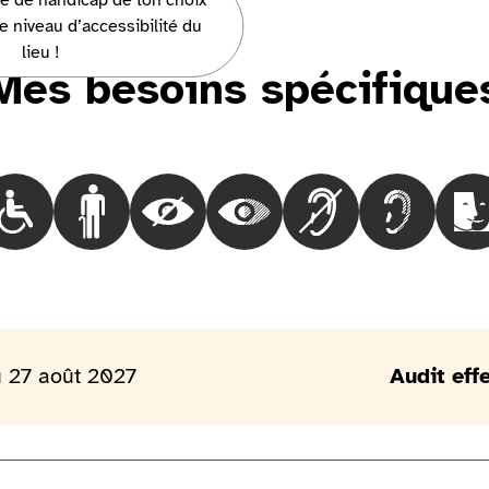
pe de handicap de ton choix
ut vous parler !
e niveau d’accessibilité du
lieu !
Mes besoins spécifique
Choisir le besoinLes personnes en fauteuil roulant
Choisir le besoinLes personnes marchant difficilem
Choisir le besoinLes personnes aveugles
Choisir le besoinLes personnes
Choisir le besoinLes
Choisir le 
Ch
 27 août 2027
Audit eff