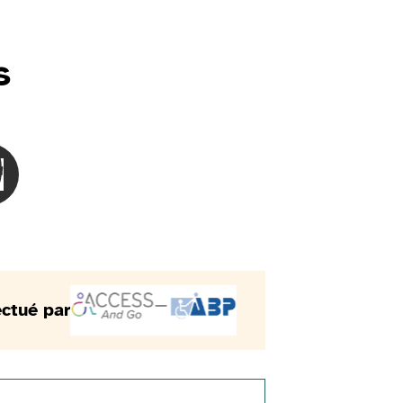
s
ent
 malvoyantes
 personnes sourdes
besoinLes personnes malentendantes
oisir le besoinLes personnes avec des difficultés de compréh
ectué par