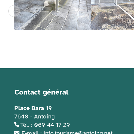
Informations de contact
Contact général
Place Bara 19
7640 - Antoing
Tél. : 069 44 17 29
E-mail : info.tourisme@antoing.net