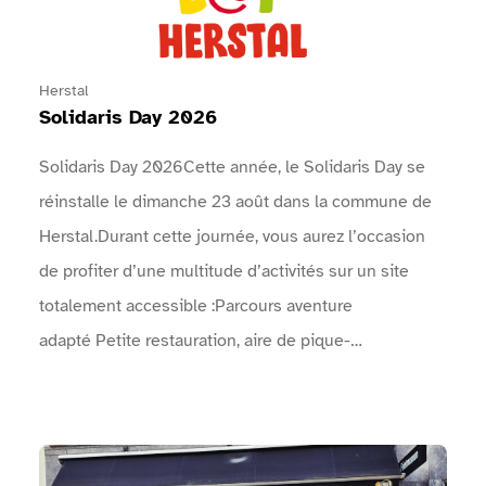
Herstal
Solidaris Day 2026
Solidaris Day 2026Cette année, le Solidaris Day se
réinstalle le dimanche 23 août dans la commune de
Herstal.Durant cette journée, vous aurez l’occasion
de profiter d’une multitude d’activités sur un site
totalement accessible :Parcours aventure
adapté Petite restauration, aire de pique-
nique Spectacles de rue Concerts Animations
artistiques, …Venez faire la fête avec nous le
dimanche 23 août ! Vous ne serez pas déçus !Le
Voir Musée de la Frite Bruxelles
programme complet des concerts, animations, sports,