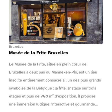
… : Une arche permet d'identifier l'entrée de
l'événement.Un point info est présent près des
entrées.Des zones sanitaires sont à disposition.Des
points d'eau sont mis à disposition.Une vidéo en
langue des signes réalisée par Surdimobil, présente
l'événement sur le site internet de l'événement
Bruxelles
Musée de la Frite Bruxelles
Le Musée de la Frite, situé en plein cœur de
Bruxelles à deux pas du Manneken-Pis, est un lieu
insolite entièrement consacré à l’un des plus grands
symboles de la Belgique : la frite. Installé sur trois
étages et plus de 900 m² d’exposition, il propose
une immersion ludique, interactive et gourmande