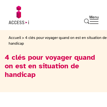
Passer au contenu
Passer au pied de page
Menu
Ouvrir 
Aller sur la page d'accueil
Effectuer u
Accueil
>
4 clés pour voyager quand on est en situation de
handicap
4 clés pour voyager quand
on est en situation de
handicap