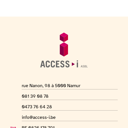
Pied de page
Informations générales
Adresse du lieu
rue Nanon, 98 à 5000 Namur
Numéro de téléphone
081 39 08 78
Numéro Whatsapp
0473 76 64 28
Adresse mail
info@access-i.be
Numéro de TVA