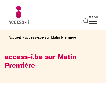
Passer au contenu
Passer au pied de page
Menu
Ouvrir 
Aller sur la page d'accueil
Effectuer u
Accueil
>
access-i.be sur Matin Première
access-i.be sur Matin
Première