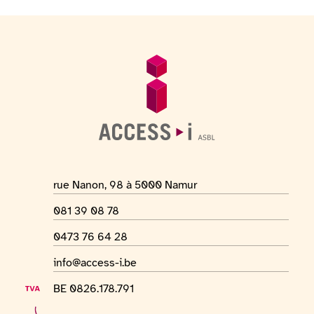
Pied de page
Informations générales
Adresse du lieu
rue Nanon, 98 à 5000 Namur
Numéro de téléphone
081 39 08 78
Numéro Whatsapp
0473 76 64 28
Adresse mail
info@access-i.be
Numéro de TVA
BE 0826.178.791