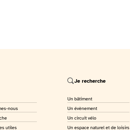
Je recherche
 page
Je recherche
Un bâtiment
 page
Je recherche
mes-nous
Un évènement
 page
Je recherche
rche
Un circuit vélo
 page
Je recherche
s utiles
Un espace naturel et de loisirs