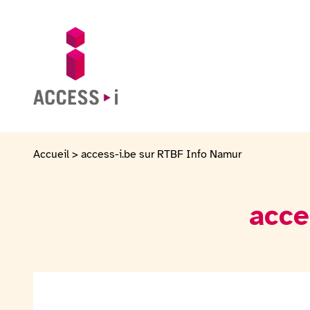
Passer au contenu
Passer au pied de page
Aller sur la page d'accueil
Accueil
>
access-i.be sur RTBF Info Namur
acce