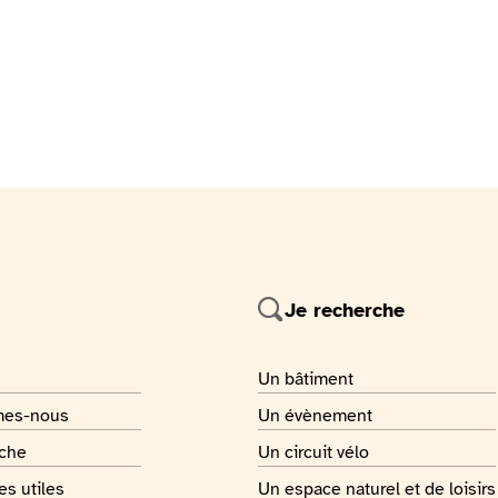
Je recherche
 page
Je recherche
Un bâtiment
 page
Je recherche
mes-nous
Un évènement
 page
Je recherche
rche
Un circuit vélo
 page
Je recherche
s utiles
Un espace naturel et de loisirs