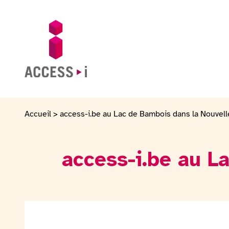
Passer au contenu
Passer au pied de page
Aller sur la page d'accueil
Accueil
>
access-i.be au Lac de Bambois dans la Nouvell
access-i.be au L