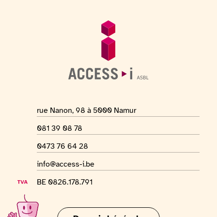
Pied de page
Informations générales
Adresse du lieu
rue Nanon, 98 à 5000 Namur
Numéro de téléphone
081 39 08 78
Numéro Whatsapp
0473 76 64 28
Adresse mail
info@access-i.be
Numéro de TVA
BE 0826.178.791