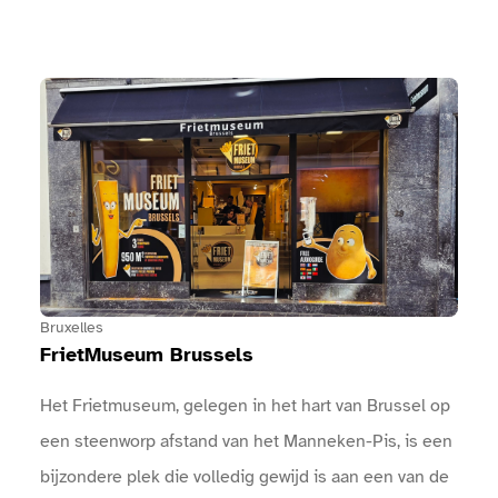
picknickplaatsStraattheaterConcertenArtistieke
optredens, …Kom op zondag 23 augustus met ons
mee feesten! U zult niet teleurgesteld zijn!Het
Bekijk FrietMuseum Brussels
volledige programma met concerten, animatie, sport,
…: Een boog markeert de ingang van het
evenement.Bij de ingangen is een infopunt
aanwezig.Er zijn sanitaire voorzieningen
beschikbaar.Er zijn drinkwaterpunten beschikbaar.
Bruxelles
FrietMuseum Brussels
Het Frietmuseum, gelegen in het hart van Brussel op
een steenworp afstand van het Manneken-Pis, is een
bijzondere plek die volledig gewijd is aan een van de