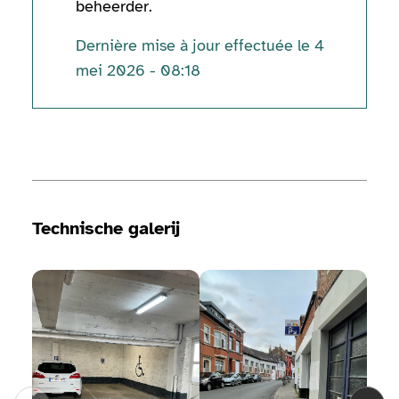
beheerder.
Dernière mise à jour effectuée le 4
mei 2026 - 08:18
Technische informatie
Technische galerij
Bekijk de fotogalerij
Bekijk de fotogalerij
Bekij