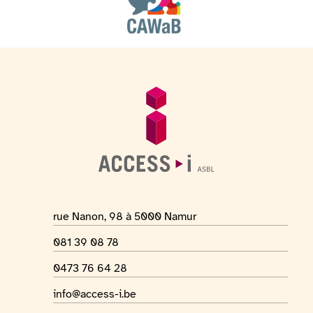
Pied de page
Informations générales
Adresse du lieu
rue Nanon, 98 à 5000 Namur
Numéro de téléphone
081 39 08 78
Numéro Whatsapp
0473 76 64 28
Adresse mail
info@access-i.be