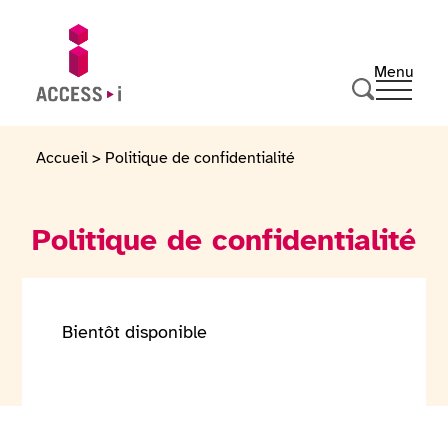
Passer au contenu
Passer au pied de page
Menu
Ouvrir 
Aller sur la page d'accueil
Effectuer u
Accueil
>
Politique de confidentialité
Politique de confidentialité
Bientôt disponible