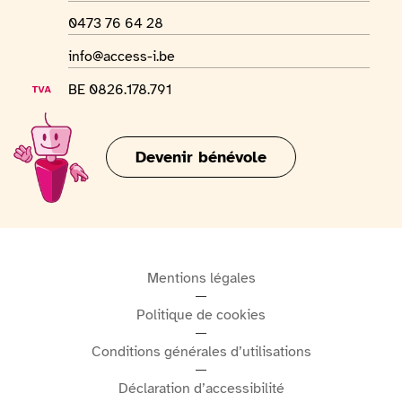
Numéro Whatsapp
0473 76 64 28
Adresse mail
info@access-i.be
Numéro de TVA
BE 0826.178.791
Devenir bénévole
Mentions légales
Politique de cookies
Conditions générales d’utilisations
Déclaration d’accessibilité