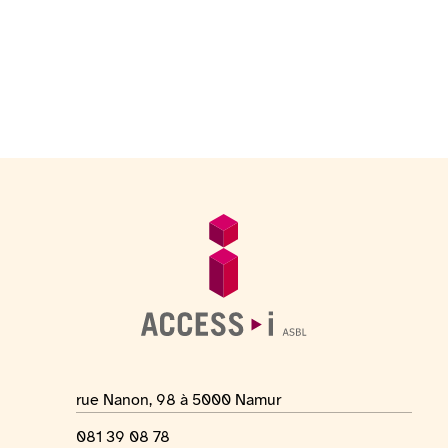
Pied de page
Informations générales
Adresse du lieu
rue Nanon, 98 à 5000 Namur
Numéro de téléphone
081 39 08 78