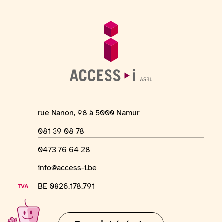
Pied de page
Informations générales
Adresse du lieu
rue Nanon, 98 à 5000 Namur
Numéro de téléphone
081 39 08 78
Numéro Whatsapp
0473 76 64 28
Adresse mail
info@access-i.be
Numéro de TVA
BE 0826.178.791