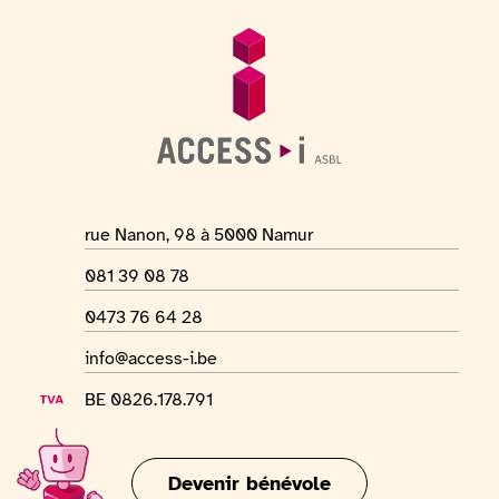
Pied de page
Informations générales
Adresse du lieu
rue Nanon, 98 à 5000 Namur
Numéro de téléphone
081 39 08 78
Numéro Whatsapp
0473 76 64 28
Adresse mail
info@access-i.be
Numéro de TVA
BE 0826.178.791
Devenir bénévole