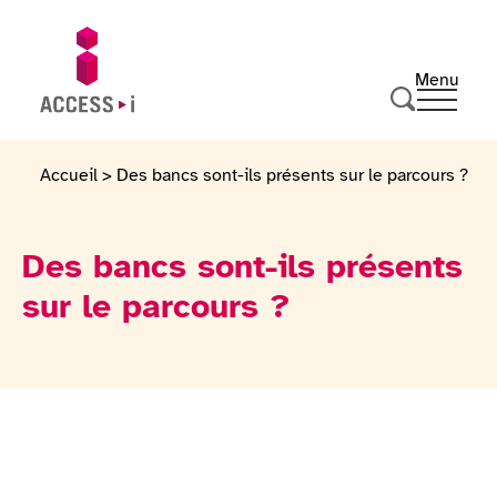
Passer au contenu
Passer au pied de page
Menu
Ouvrir 
Aller sur la page d'accueil
Effectuer u
Accueil
>
Des bancs sont-ils présents sur le parcours ?
Des bancs sont-ils présents
sur le parcours ?