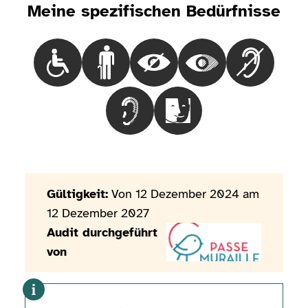
Meine spezifischen Bedürfnisse
Choisir le besoinRollstuhlfahrende Menschen
Choisir le besoinMenschen mit Gehbehi
Choisir le besoinBlinde Mensc
Choisir le besoinMen
Choisir le 
Choisir le besoinMenschen mit Hörb
Choisir le besoinMensche
Gültigkeit:
Von 12 Dezember 2024 am
12 Dezember 2027
Audit durchgeführt
von