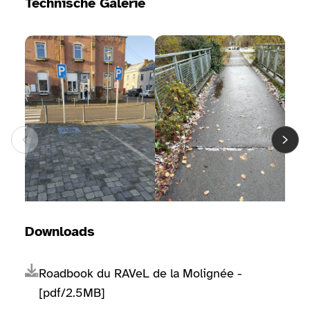
Technische Galerie
Bildergalerie ansehen
Bildergalerie ansehen
Bilde
Downloads
Roadbook du RAVeL de la Molignée -
[pdf/2.5MB]