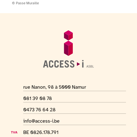
Copyright:
© Passe Muraille
Pied de page
Informations générales
Adresse du lieu
rue Nanon, 98 à 5000 Namur
Numéro de téléphone
081 39 08 78
Numéro Whatsapp
0473 76 64 28
Adresse mail
info@access-i.be
Numéro de TVA
BE 0826.178.791