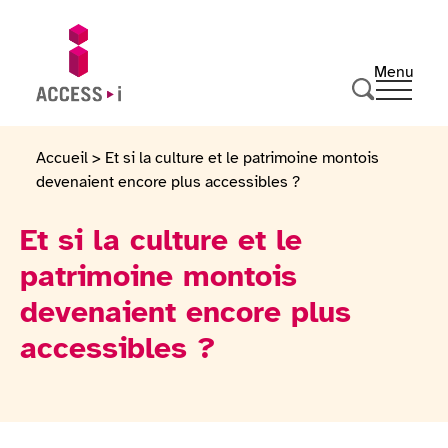
Passer au contenu
Passer au pied de page
Menu
Ouvrir 
Aller sur la page d'accueil
Effectuer u
Accueil
>
Et si la culture et le patrimoine montois
devenaient encore plus accessibles ?
Et si la culture et le
patrimoine montois
devenaient encore plus
accessibles ?