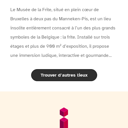
Le Musée de la Frite, situé en plein cœur de
Bruxelles à deux pas du Manneken-Pis, est un lieu
insolite entièrement consacré à l’un des plus grands
symboles de la Belgique : la frite. Installé sur trois
étages et plus de 900 m² d’exposition, il propose
une immersion ludique, interactive et gourmande
dans l’histoire fascinante de la pomme de terre et de
la célèbre frite belge.À travers des expositions
Trouver d'autres lieux
modernes, des objets historiques, des films, des quiz
interactifs et un audioguide disponible en 11 langues,
les visiteurs découvrent l’origine de la pomme de
terre, son arrivée en Europe, l’évolution de la frite à
Pied de page
Informations générales
travers les siècles ainsi que les secrets de sa cuisson