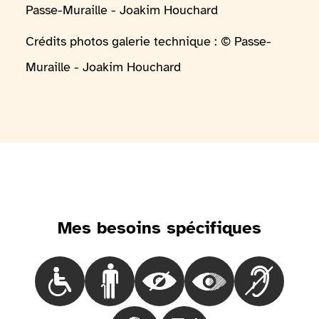
Passe-Muraille - Joakim Houchard
Crédits photos galerie technique : © Passe-
Muraille - Joakim Houchard
Mes besoins spécifiques
Choisir le besoinLes personnes en fauteuil roulant
Choisir le besoinLes personnes marchant 
Choisir le besoinLes personnes
Choisir le besoinLes
Choisir le 