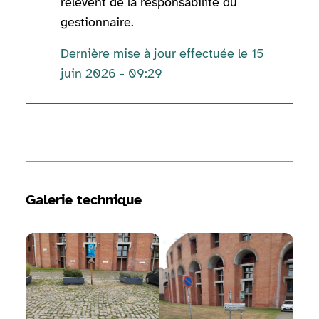
relèvent de la responsabilité du
gestionnaire.
Dernière mise à jour effectuée le 15
juin 2026 - 09:29
Informations techniques
Galerie technique
Voir la galerie d'image
Voir la galerie d'image
Voir 