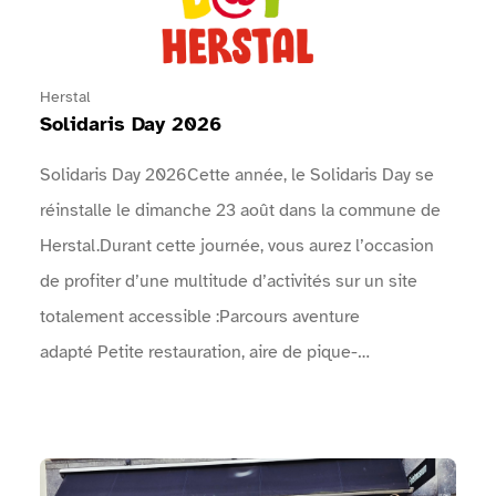
Herstal
Solidaris Day 2026
Solidaris Day 2026Cette année, le Solidaris Day se
réinstalle le dimanche 23 août dans la commune de
Herstal.Durant cette journée, vous aurez l’occasion
de profiter d’une multitude d’activités sur un site
totalement accessible :Parcours aventure
adapté Petite restauration, aire de pique-
nique Spectacles de rue Concerts Animations
artistiques, …Venez faire la fête avec nous le
dimanche 23 août ! Vous ne serez pas déçus !Le
Voir Musée de la Frite Bruxelles
programme complet des concerts, animations, sports,