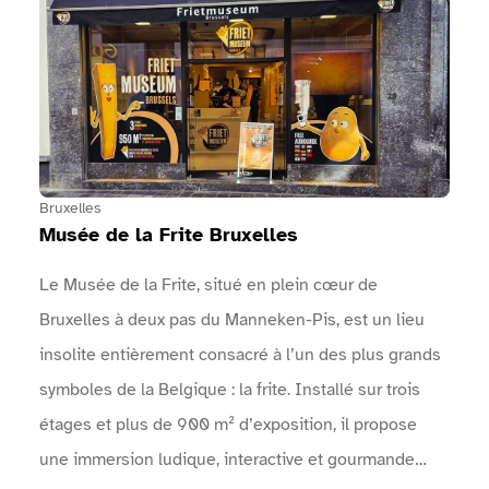
… : Une arche permet d'identifier l'entrée de
l'événement.Un point info est présent près des
entrées.Des zones sanitaires sont à disposition.Des
points d'eau sont mis à disposition.Une vidéo en
langue des signes réalisée par Surdimobil, présente
l'événement sur le site internet de l'événement
Bruxelles
Musée de la Frite Bruxelles
Le Musée de la Frite, situé en plein cœur de
Bruxelles à deux pas du Manneken-Pis, est un lieu
insolite entièrement consacré à l’un des plus grands
symboles de la Belgique : la frite. Installé sur trois
étages et plus de 900 m² d’exposition, il propose
une immersion ludique, interactive et gourmande