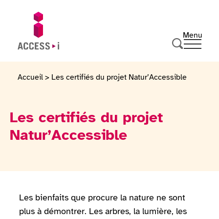
Passer au contenu
Passer au pied de page
Menu
Ouvrir 
Aller sur la page d'accueil
Effectuer u
Accueil
>
Les certifiés du projet Natur’Accessible
Les certifiés du projet
Natur’Accessible
Les bienfaits que procure la nature ne sont
plus à démontrer. Les arbres, la lumière, les