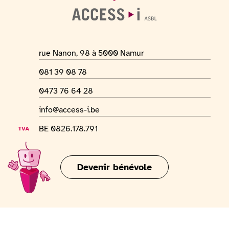
Adresse du lieu
rue Nanon, 98 à 5000 Namur
Numéro de téléphone
081 39 08 78
Numéro Whatsapp
0473 76 64 28
Adresse mail
info@access-i.be
Numéro de TVA
BE 0826.178.791
Devenir bénévole