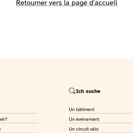
Retourner vers la page d'accueil
Ich suche
 page
Je recherche
Un bâtiment
 page
Je recherche
wir?
Un évènement
 page
Je recherche
e
Un circuit vélo