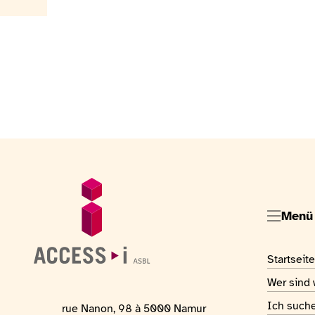
Fußzeile
Allgemeine Informationen
Menü
Visiter la
Startseite
Visiter la
Wer sind 
Visiter la
Ich such
Adresse des Ortes
rue Nanon, 98 à 5000 Namur