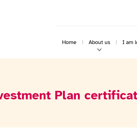
Home
About us
I am l
estment Plan certifica