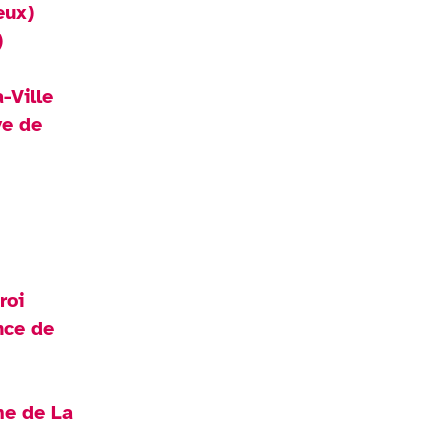
eux)
)
-Ville
ye de
roi
nce de
me de La