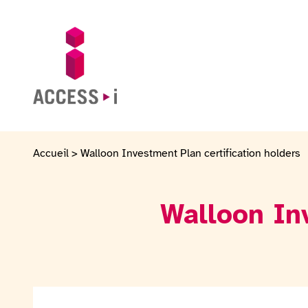
Skip to content
Skip to footer
Go to homepage
Accueil
>
Walloon Investment Plan certification holders
Walloon Inv