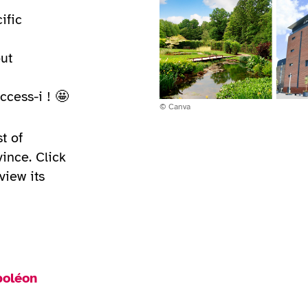
ific
out
ccess-i ! 🤩
Copyright:
© Canva
t of
vince. Click
view its
poléon