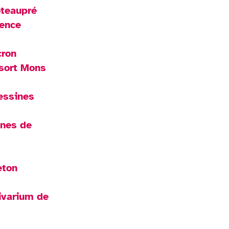
oteaupré
ience
cron
esort Mons
essines
ines de
eton
Vivarium de