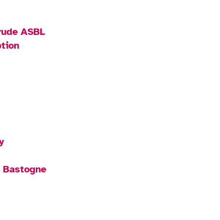
trude ASBL
tion
y
e Bastogne