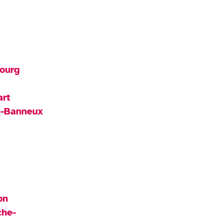
bourg
art
t-Banneux
on
che-