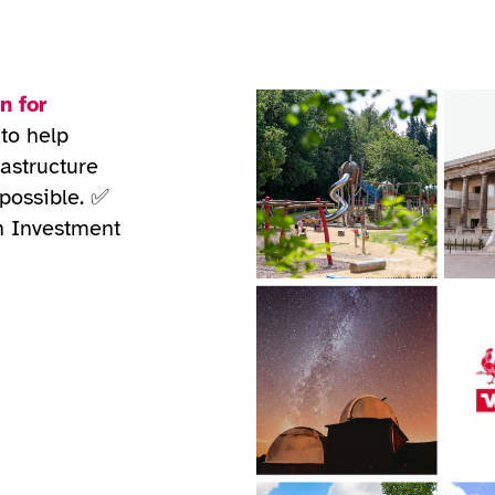
n for
to help
rastructure
possible. ✅
on Investment